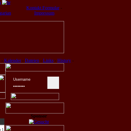
Kontakt Formular
-
Impressum
v
-
Kalender
-
Dateien
-
Links
-
History
-
Sponsor
n 1