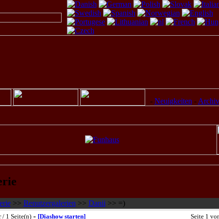
-
Neuigkeiten
-
Archi
erie
erie
>>
Benutzergalerien
>>
Danii
>> =)
-
 / 1 Seite(n)
[Diashow starten]
Seite 1 vo