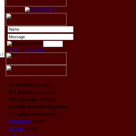
•
Los!
•
Zeige alle
n 1
41 Besucher
(Heute)
364 Besucher
(Gestern)
1854 Besucher
(Monat)
1216096 Besucher insgesamt
15 registrierte Benutzer
0 Benutzer
online
2 Gäste
online