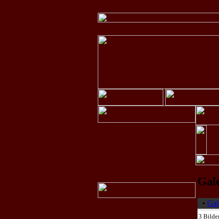
Gal
•
Gal
3 Bilder